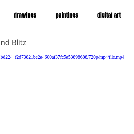
drawings
paintings
digital art
nd Blitz
eo/2bd224_f2d73821be2a4600af37fc5a53898688/720p/mp4/file.mp4