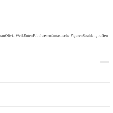
hau
Olivia Weiß
Enten
Fabelwesen
fantastische Figuren
Strahlengiraffen