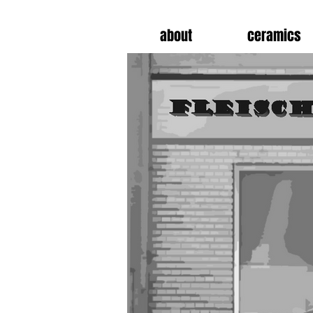
about
ceramics