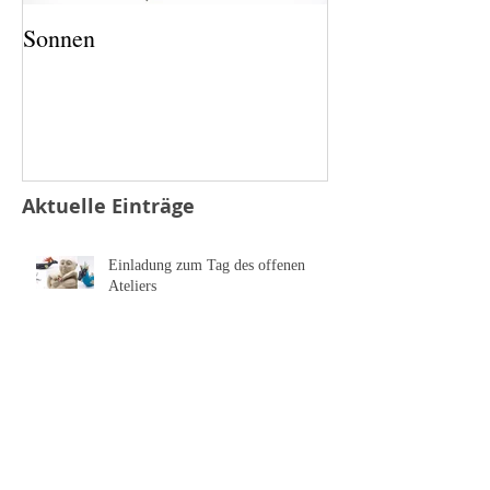
Sonnen
Salz und Pfeffer
Aktuelle Einträge
Einladung zum Tag des offenen
Ateliers
Einladung zur Ausstellung der
Galerie zum Alten Rathaus