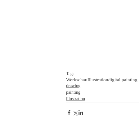
Tags:
Werkschau
Illustration
digital painting
drawing
painting
illustration