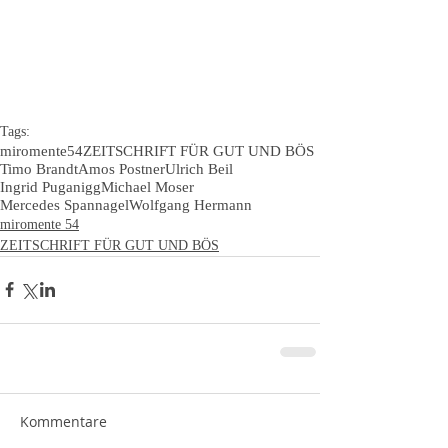
Tags:
miromente54
ZEITSCHRIFT FÜR GUT UND BÖS
Timo Brandt
Amos Postner
Ulrich Beil
Ingrid Puganigg
Michael Moser
Mercedes Spannagel
Wolfgang Hermann
miromente 54
ZEITSCHRIFT FÜR GUT UND BÖS
Kommentare